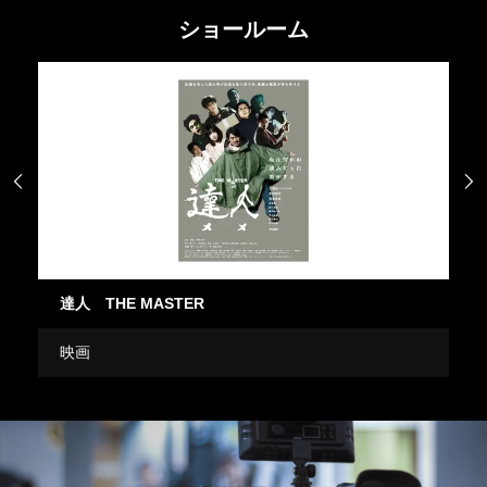
ショールーム


達人 THE MASTER
この
映画
ドラ