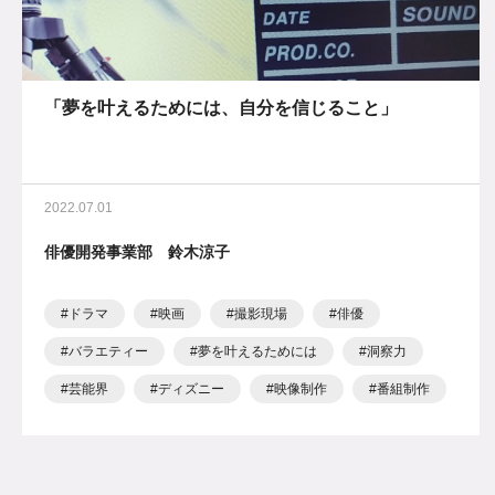
「夢を叶えるためには、自分を信じること」
2022.07.01
俳優開発事業部 鈴木涼子
ドラマ
映画
撮影現場
俳優
バラエティー
夢を叶えるためには
洞察力
芸能界
ディズニー
映像制作
番組制作