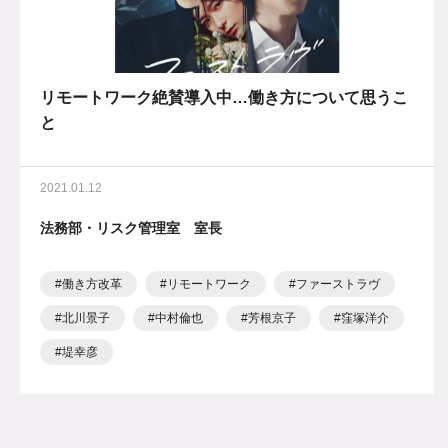
リモートワーク絶賛導入中…働き方について思うこ
と
2021.01.12
法務部・リスク管理室 室長
働き方改革
リモートワーク
ファーストラヴ
北川景子
中村倫也
芳根京子
窪塚洋介
堤幸彦