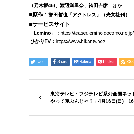
（乃木坂46)、渡辺満里奈、袴田吉彦 ほか
■原作：
誉田哲也「アクトレス」（光文社刊）
■サービスサイト
「Lemino」：
https://teaser.lemino.docomo.ne.jp/
ひかりTV：
https://www.hikaritv.net/
Tweet
Share
Hatena
Pocket
RSS
東海テレビ・フジテレビ系列全国ネッ
やって運ぶんじゃ？」4月16日(日) 16: