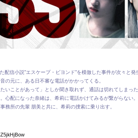
した配信小説”エスケープ・ビヨンド”を模倣した事件が次々と
琴音の元に、ある日不審な電話がかかってくる。
したいことがあって」としか聞き取れず、通話は切れてしまっ
る。心配になった奈緒は、希莉に電話かけてみるが繋がらない
事務所の先輩 朋美と共に、希莉の捜索に乗り出す。
DZ5jkHjBow