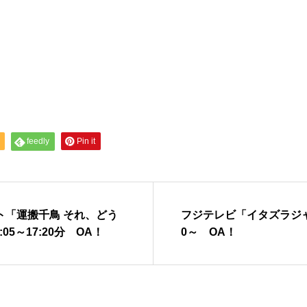
feedly
Pin it
ト「運搬千鳥 それ、どう
フジテレビ「イタズラジャーニ
05～17:20分 OA！
0～ OA！