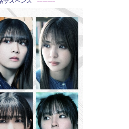
格サスペンス
=======