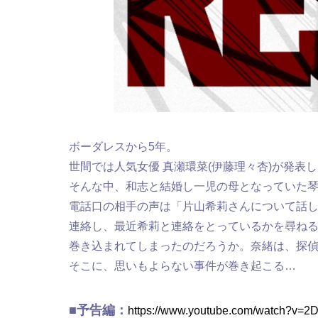
ボーダレスから5年。
世間では人気女優 真瀬環菜(伊藤理々杏)が発表
そんな中、和志と結婚し一児の母となっていた
電話口の相手の声は「片山希莉さんについて話
連絡し、最近希莉と連絡をとっているかを尋ね
巻き込まれてしまったのだろうか。奈緒は、探偵
そこに、思いもよらない事件が巻き起こる…
■予告編：
https://www.youtube.com/watch?v=2