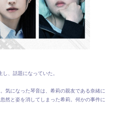
発生し、話題になっていた。
た。気になった琴音は、希莉の親友である奈緒に
。忽然と姿を消してしまった希莉。何かの事件に