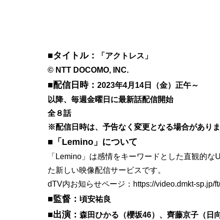
■タイトル：
「アクトレス」
© NTT DOCOMO, INC.
■配信日時：
2023年4月14日（金）正午～
以降、毎週金曜日に最新話配信開始
全８話
※配信日時は、予告なく変更となる場合があり
■「Lemino」について
「Lemino」は感情をキーワードとした直観的な
た新しい映像配信サービスです。
dTV内お知らせページ：
https://video.dmkt-sp.jp/
■監督：
頃安祐良
■出演：
森田ひかる（櫻坂46）、齊藤京子（日向