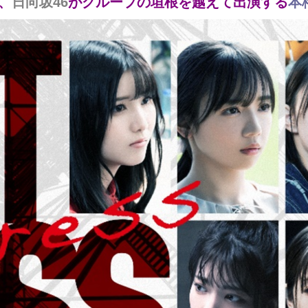
6、
日向坂46
がグループの垣根を越えて出演する
本