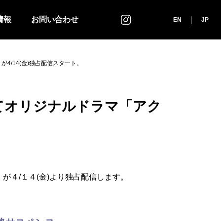
情報
お問い合わせ
インスタグラム
EN
JP
4/14(金)独占配信スタート。
にてオリジナルドラマ「アク
が４/１４(金)より独占配信します。