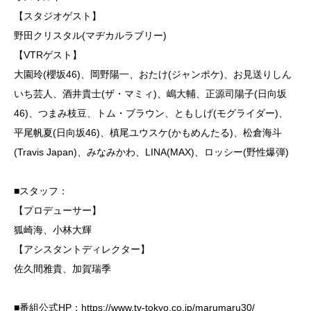
【スタジオゲスト】
野田クリスタル(マヂカルラブリー)
【VTRゲスト】
大園玲(櫻坂46)、岡野陽一、おたけ(ジャンポケ)、お見送りしん
いち芸人、酒井貴士(ザ・マミィ)、嶋大輔、正源司陽子(日向坂
46)、つまみ枝豆、トム・ブラウン、ともしげ(モグライダー)、
平尾帆夏(日向坂46)、槙尾ユウスケ(かもめんたる)、松倉海斗
(Travis Japan)、みなみかわ、LINA(MAX)、ロッシー(野性爆弾)
■スタッフ：
【プロデューサー】
狐崎海、小林大輝
【アシスタントディレクター】
佐久間雅貴、加賀瑞季
■番組公式HP：
https://www.tv-tokyo.co.jp/marumaru30/