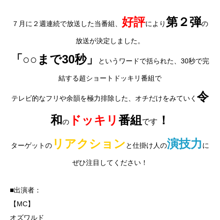
好評
第２弾
７月に２週連続で放送した当番組、
により
の
放送が決定しました。
「○○まで30秒」
というワードで括られた、30秒で完
結する超ショートドッキリ番組で
令
テレビ的なフリや余韻を極力排除した、オチだけをみていく
和
ドッキリ
番組
！
です
の
リアクション
演技力
ターゲットの
と仕掛け人の
に
ぜひ注目してください！
■出演者：
【MC】
オズワルド