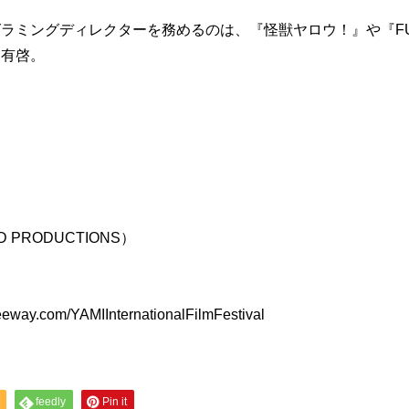
ラミングディレクターを務めるのは、『怪獣ヤロウ！』や『FU
田有啓。
D PRODUCTIONS）
freeway.com/YAMIInternationalFilmFestival
feedly
Pin it