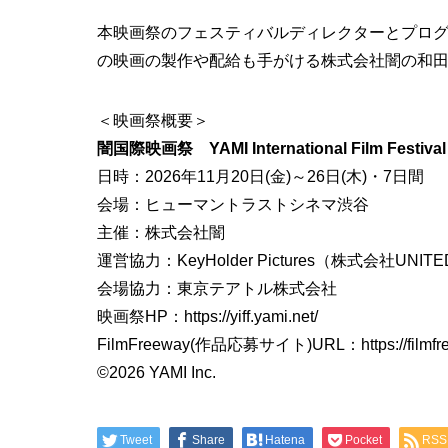
本映画祭のフェスティバルディレクターとプログ
の映画の製作や配給も手がける株式会社闇の和
＜映画祭概要＞
闇国際映画祭 YAMI International Film Festival
日時：2026年11月20日(金)～26日(木)・7日間
会場：ヒューマントラストシネマ渋谷
主催：株式会社闇
運営協力：KeyHolder Pictures（株式会社UNITE
会場協力：東京テアトル株式会社
映画祭HP：
https://yiff.yami.net/
FilmFreeway(作品応募サイト)URL：
https://film
©2026 YAMI Inc.
Tweet
Share
Hatena
Pocket
RSS