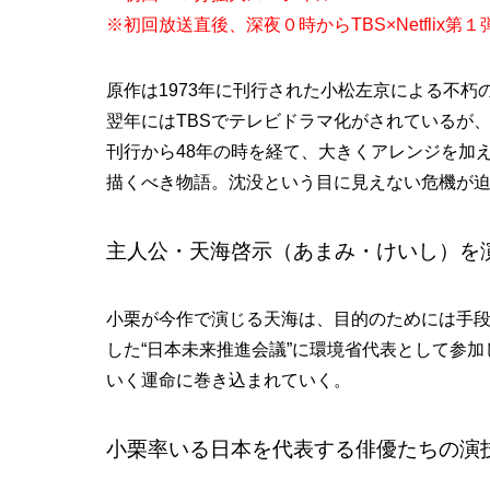
※初回放送直後、深夜０時からTBS×Netflix第
原作は1973年に刊行された小松左京による不朽
翌年にはTBSでテレビドラマ化がされているが
刊行から48年の時を経て、大きくアレンジを加
描くべき物語。沈没という目に見えない危機が
主人公・天海啓示（あまみ・けいし）を
小栗が今作で演じる天海は、目的のためには手
した“日本未来推進会議”に環境省代表として参
いく運命に巻き込まれていく。
小栗率いる日本を代表する俳優たちの演