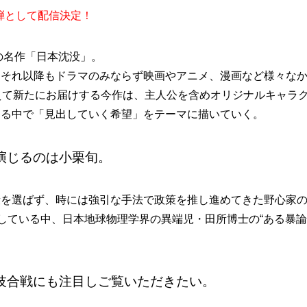
１弾として配信決定！
の名作「日本沈没」。
、それ以降もドラマのみならず映画やアニメ、漫画など様々な
えて新たにお届けする今作は、主人公を含めオリジナルキャラク
迫る中で「見出していく希望」をテーマに描いていく。
演じるのは小栗旬。
段を選ばず、時には強引な手法で政策を推し進めてきた野心家
加している中、日本地球物理学界の異端児・田所博士の“ある暴
技合戦にも注目しご覧いただきたい。