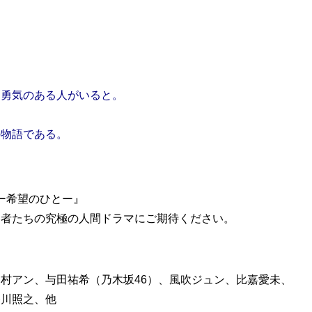
。
。
る勇気のある人がいると。
の物語である。
没ー希望のひとー』
た者たちの究極の人間ドラマにご期待ください。
村アン、与田祐希（乃木坂46）、風吹ジュン、比嘉愛未、
香川照之、他