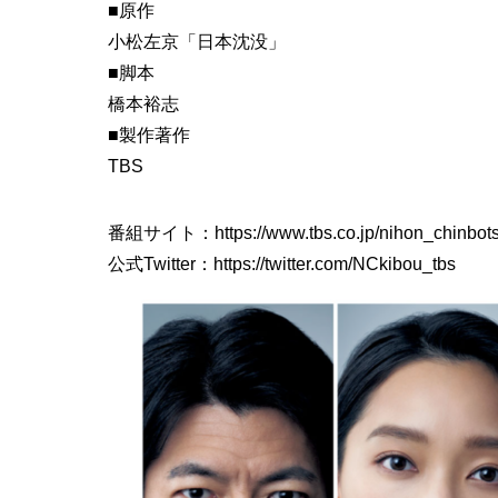
■原作
小松左京「日本沈没」
■脚本
橋本裕志
■製作著作
TBS
番組サイト：
https://www.tbs.co.jp/nihon_chinbot
公式Twitter：
https://twitter.com/NCkibou_tbs