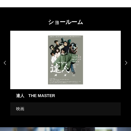
ショールーム


達人 THE MASTER
この
映画
ドラ