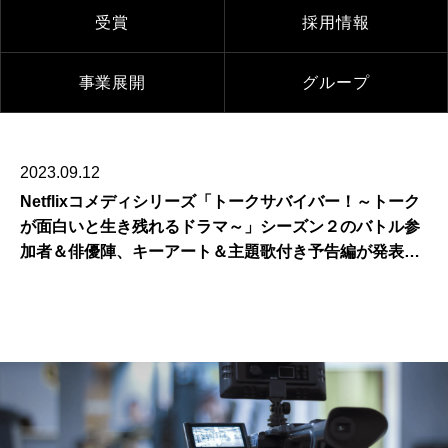
受賞
採用情報
事業展開
グループ
2023.09.12
Netflixコメディシリーズ「トークサバイバー！～トーク
が面白いと生き残れるドラマ～」シーズン２のバトル参
加者＆俳優陣、キーアート＆主題歌付き予告編が発表さ
れました！