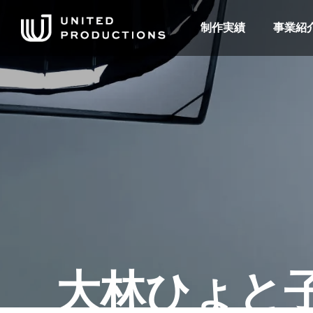
制作実績
事業紹
大林ひょと