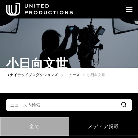
小日向文世
ユナイテッドプロダクションズ
ニュース
小日向文世
全て
メディア掲載