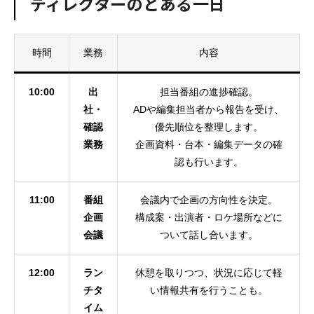
ディレクターのとある一日
時間
業務
内容
10:00
出
担当番組の進捗確認。
社・
ADや編集担当者から報告を受け、
確認
優先順位を整理します。
業務
企画資料・台本・編集データの確
認も行います。
11:00
番組
会議内で企画の方向性を決定。
企画
構成案・出演者・ロケ場所などに
会議
ついて話し合います。
12:00
ラン
休憩を取りつつ、状況に応じて軽
チタ
い情報共有を行うことも。
イム