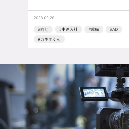
2023.09.26
同期
中途入社
就職
AD
カネオくん