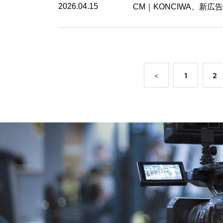
2026.04.15
CM｜KONCIWA、新
＜
1
2