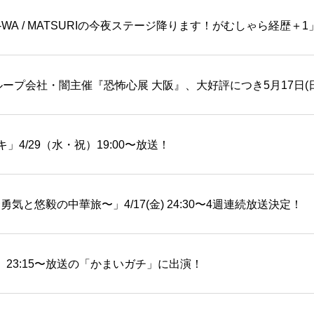
WA / MATSURIの今夜ステージ降ります！がむしゃら経歴＋1」
ープ会社・闇主催『恐怖心展 大阪』、大好評につき5月17日(
4/29（水・祝）19:00〜放送！
気と悠毅の中華旅〜」4/17(金) 24:30〜4週連続放送決定！
（水）23:15〜放送の「かまいガチ」に出演！