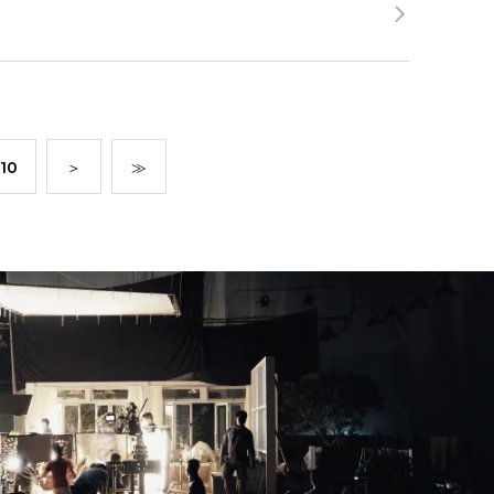
10
＞
≫