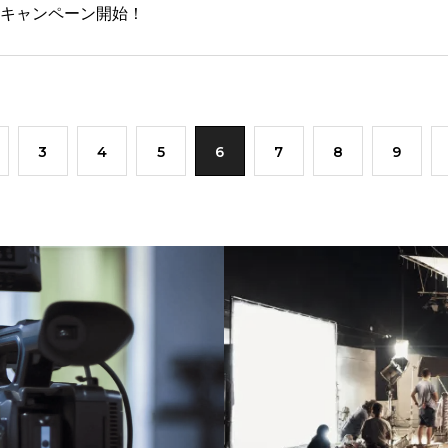
広告キャンペーン開始！
3
4
5
6
7
8
9