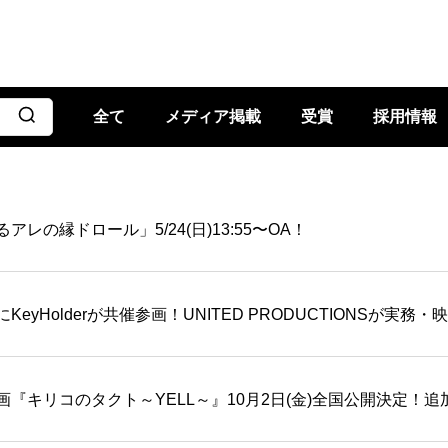
全て
メディア掲載
受賞
採用情報
レの縁ドロール」5/24(日)13:55〜OA！
eyHolderが共催参画！UNITED PRODUCTIONSが実
『キリコのタクト～YELL～』10月2日(金)全国公開決定！