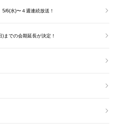
5/6(水)〜４週連続放送！
日)までの会期延長が決定！