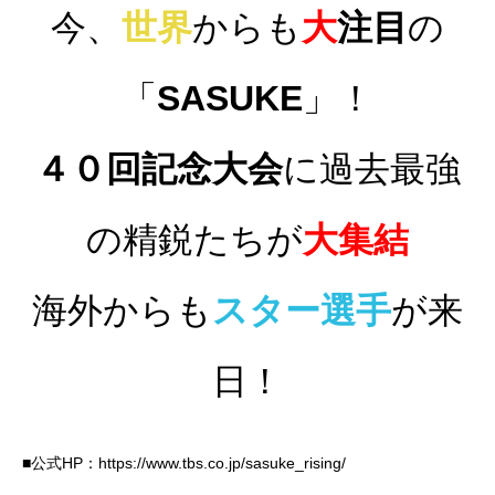
今、
世界
からも
大
注目
の
「
SASUKE
」！
４０回記念大会
に過去最強
の精鋭たちが
大集結
海外からも
スター選手
が来
日！
■公式HP：
https://www.tbs.co.jp/sasuke_rising/