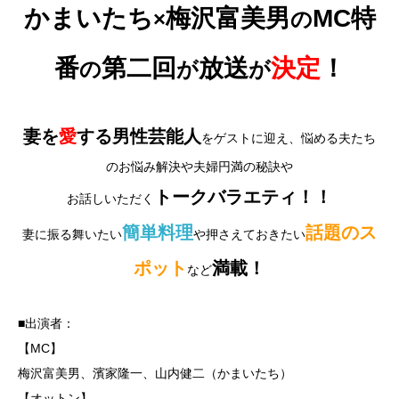
かまいたち
梅沢富美男
MC特
×
の
番
第二回
放送
決定
！
の
が
が
妻を
愛
する男性芸能人
をゲストに迎え、悩める夫たち
のお悩み解決や夫婦円満の秘訣や
トークバラエティ！！
お話しいただく
簡単料理
話題のス
妻に振る舞いたい
や押さえておきたい
ポット
満載！
など
■出演者：
【MC】
梅沢富美男、濱家隆一、山内健二（かまいたち）
【オットン】