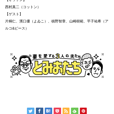
西村真二（コットン）
【ゲスト】
片桐仁、濱口優（よゐこ）、槙野智章、山崎樹範、平子祐希（ア
ルコ&ピース）