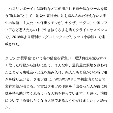
「ハスリンボーイ」は詐欺などに使用される非合法なツールを扱
う“道具屋”として、池袋の裏社会に足を踏み入れた冴えない大学
生の物語。主人公・久保田タモツが、ヤクザ、半グレ、中国マフ
ィアなど悪人たちの中で生き抜くさまを描くクライムサスペンス
で、2018年より週刊ビッグコミックスピリッツ（小学館）で連
載された。
タモツは“奨学金”という名の借金を背負い、返済負担を減らすべ
く取った行動から詐欺にあう。そんな中、道具屋に窮地を救われ
たことから裏社会へと足を踏み入れ、悪人たちと命がけの駆け引
きを繰り広げる。タモツ役は、WOWOWドラマ初主演となる間
宮祥太朗が演じる。間宮はタモツの印象を「出会った人が彼に興
味を持ち助けてくれるような人柄を持っています」と述べ、演技
について「応援したくなる人物であるよう心がけました」と語っ
た。