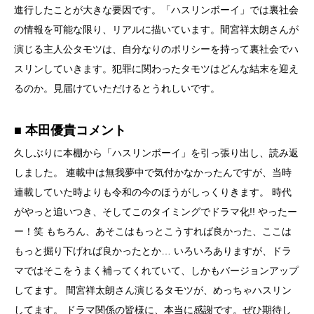
進行したことが大きな要因です。「ハスリンボーイ」では裏社会
の情報を可能な限り、リアルに描いています。間宮祥太朗さんが
演じる主人公タモツは、自分なりのポリシーを持って裏社会でハ
スリンしていきます。犯罪に関わったタモツはどんな結末を迎え
るのか。見届けていただけるとうれしいです。
■ 本田優貴コメント
久しぶりに本棚から「ハスリンボーイ」を引っ張り出し、読み返
しました。 連載中は無我夢中で気付かなかったんですが、当時
連載していた時よりも令和の今のほうがしっくりきます。 時代
がやっと追いつき、そしてこのタイミングでドラマ化!! やったー
ー！笑 もちろん、あそこはもっとこうすれば良かった、ここは
もっと掘り下げれば良かったとか… いろいろありますが、ドラ
マではそこをうまく補ってくれていて、しかもバージョンアップ
してます。 間宮祥太朗さん演じるタモツが、めっちゃハスリン
してます。 ドラマ関係の皆様に、本当に感謝です。ぜひ期待し