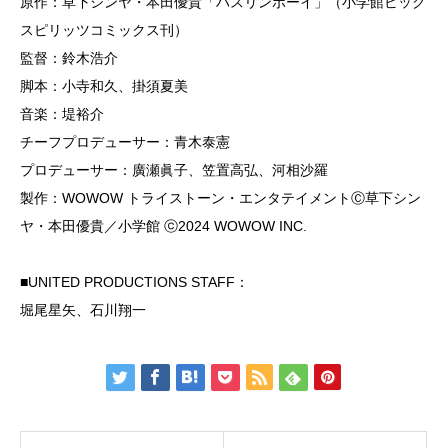
原作：草下シンヤ・本田優貴「ハスリンボーイ」（小学館ビッグ
スピリッツコミックス刊）
監督：鈴木浩介
脚本：小寺和久、掛須夏美
音楽：堤裕介
チーフプロデューサー：青木泰憲
プロデューサー：廣瀬眞子、笠置高弘、河相沙羅
製作：WOWOW トライストーン・エンタテイメントⒸ草下シン
ヤ・本田優貴／小学館 ⓒ2024 WOWOW INC.
■UNITED PRODUCTIONS STAFF：
堀尾星矢、石川翔一