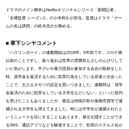
ドラマのメイン脚本はNetflixオリジナルシリーズ「新聞記者」
「全裸監督 シーズン2」の小寺和久が担当。監督はドラマ「ゲー
ムの名は誘拐」の鈴木浩介が務める。
■ 草下シンヤコメント
「ハスリンボーイ」の連載開始は2018年。6年前です。コロナ禍
以前のことですし、振り返れば世界の雰囲気も少しのんびりして
いた気がします。半グレや暴力団員が参加する会合の取材をした
時、奨学金を返済するために犯罪行為をしている若者と出会った
ことで、主人公タモツの設定を思いつきました。連載時は「奨学
金返済のために犯罪をしている大学生などいない」といった批判
を受けたこともありましたが、最近は特殊詐欺や薬物売買等で逮
捕される大学生も増えてきました。時には中学生が逮捕されたと
いうニュースを目にすることもあります。身元を隠すことができ
るSNS、通話アプリなどを駆使することで、犯罪のステルス化が