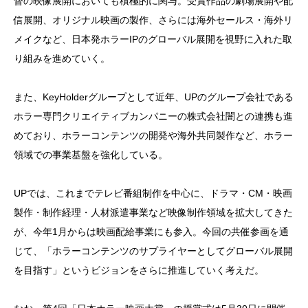
督の映像展開においても積極的に関与。受賞作品の劇場展開や配
信展開、オリジナル映画の製作、さらには海外セールス・海外リ
メイクなど、日本発ホラーIPのグローバル展開を視野に入れた取
り組みを進めていく。
また、KeyHolderグループとして近年、UPのグループ会社である
ホラー専門クリエイティブカンパニーの株式会社闇との連携も進
めており、ホラーコンテンツの開発や海外共同製作など、ホラー
領域での事業基盤を強化している。
UPでは、これまでテレビ番組制作を中心に、ドラマ・CM・映画
製作・制作経理・人材派遣事業など映像制作領域を拡大してきた
が、今年1月からは映画配給事業にも参入。今回の共催参画を通
じて、「ホラーコンテンツのサプライヤーとしてグローバル展開
を目指す」というビジョンをさらに推進していく考えだ。