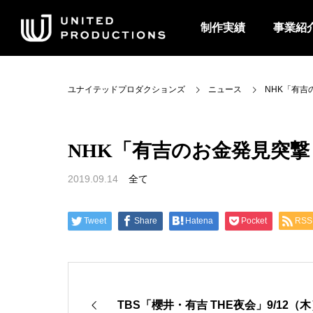
制作実績
事業紹
ユナイテッドプロダクションズ
ニュース
NHK「有吉の
NHK「有吉のお金発見突撃！カネ
2019.09.14
全て
Tweet
Share
Hatena
Pocket
RSS
TBS「櫻井・有吉 THE夜会」9/12（木）22