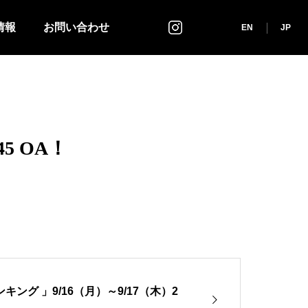
情報
お問い合わせ
インスタグラム
EN
JP
5 OA！
ング 」9/16（月）～9/17（木）2