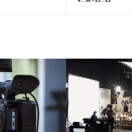
4：50－25：23