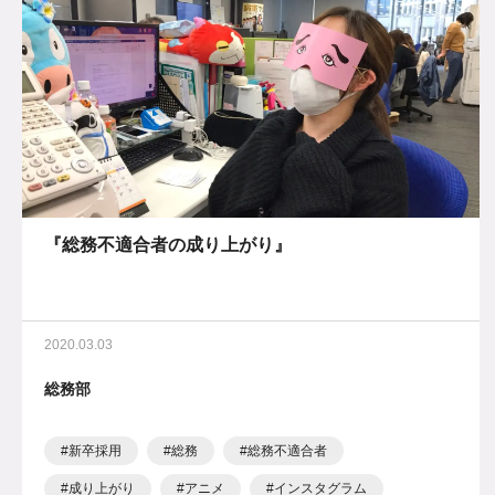
『総務不適合者の成り上がり』
2020.03.03
総務部
新卒採用
総務
総務不適合者
成り上がり
アニメ
インスタグラム