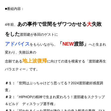
■番組内容：
あの事件で世間をザワつかせる
大
失敗
4年前、
をした
渡部建が各回のゲストに
アドバイス
「
NEW
渡部」
をもらいながら、
へと生まれ
変わり、失敗以来の
地上波復帰
念願である
に向けての道を模索する「渡部建再生
バラエティー」です。
＃１：
「世間はぶっちゃけどう思ってる？2024渡部建好感度調
査」
＃２：
「HIPHOPの精神で生まれ変わろう！渡部建をスクラップ
＆ビルド ディスラップ選手権」
＃３：
「叩かれまくった渡部が激白！あの炎上報道の裏側 ひと