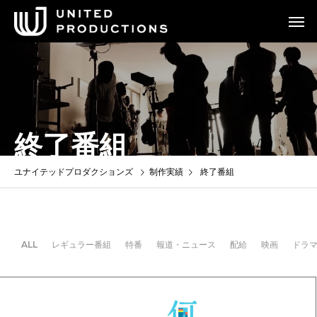
終了番組
ユナイテッドプロダクションズ
制作実績
終了番組
ALL
レギュラー番組
特番
報道・ニュース
配給
映画
ドラ