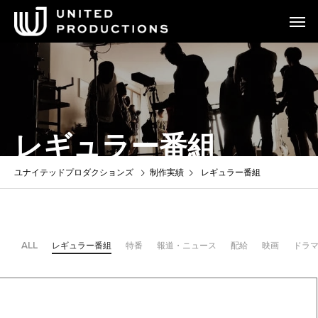
レギュラー番組
ユナイテッドプロダクションズ
制作実績
レギュラー番組
ALL
レギュラー番組
特番
報道・ニュース
配給
映画
ドラ