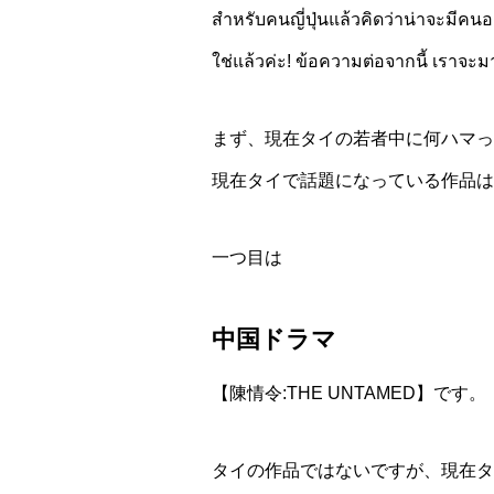
สำหรับคนญี่ปุ่นแล้วคิดว่าน่าจะมีคน
ใช่แล้วค่ะ! ข้อความต่อจากนี้ เราจะมาแ
まず、現在タイの若者中に何ハマっ
現在タイで話題になっている作品は
一つ目は
中国ドラマ
【陳情令:THE UNTAMED】です。
タイの作品ではないですが、現在タ