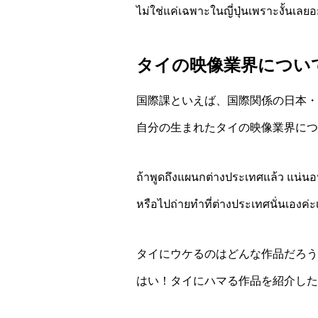
ไม่ใช่แค่เฉพาะในญี่ปุ่นเพราะงั้นเ
タイの映像業界につい
国際課といえば、国際関係の日本・
自分の生まれたタイの映像業界につ
ถ้าพูดถึงแผนกต่างประเทศแล้ว แน่นอ
หรือไปถ่ายทำที่ต่างประเทศนั่นเองค่ะ
タイにウケるのはどんな作品だろう
はい！タイにハマる作品を紹介した