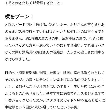
すると歩きだして15分程すぎたこと、
横をブーン！
と猛スピードで駆け抜けるバスが。あー、お兄さんの言う通りあ
のままバス停で待っていればよかったと猛省したのは言うまでも
ありません。約1時間の道のりの中、反対車線の道で、行きに乗
ったバスが来た方向へ戻っていくのにもすれ違い、すれ違うバス
からの同じ添乗員のおばさんの視線は一人歩きの虚しさに拍車を
かけられました。
目的の上海影視楽園に到着した際は、映画に携わる端くれとして
そのスタジオの凄さにテンション爆上げになるのであります。し
かし、如何せんスタジオ内も広いので５ｋｍ歩いた後にはややこ
たえるものがありました。基本非常に満喫できたスタジオ見学で
一番ショックだったのが、スタジオのガイドMAPを見ると近くに
車徹駅という国鉄の駅が通っていたという事実。