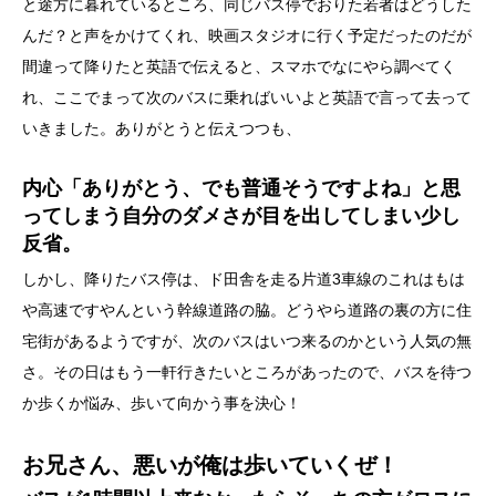
と途方に暮れているところ、同じバス停でおりた若者はどうした
んだ？と声をかけてくれ、映画スタジオに行く予定だったのだが
間違って降りたと英語で伝えると、スマホでなにやら調べてく
れ、ここでまって次のバスに乗ればいいよと英語で言って去って
いきました。ありがとうと伝えつつも、
内心「ありがとう、でも普通そうですよね」と思
ってしまう自分のダメさが目を出してしまい少し
反省。
しかし、降りたバス停は、ド田舎を走る片道3車線のこれはもは
や高速ですやんという幹線道路の脇。どうやら道路の裏の方に住
宅街があるようですが、次のバスはいつ来るのかという人気の無
さ。その日はもう一軒行きたいところがあったので、バスを待つ
か歩くか悩み、歩いて向かう事を決心！
お兄さん、悪いが俺は歩いていくぜ！