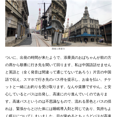
ついに、出発の時間が来たようで、添乗員のおばちゃんが前の方
の席から順番に行き先を聞いて回ります、私は中国語話せません
と英語と（全く発音は間違って通じてないであろう）片言の中国
語で伝え、スマホで行き先のバス停を提示し、お金を払い、チケ
ットと一緒にお釣りを受け取ります。なんや楽勝ですやん。と安
心しているとバスは出発し、高速にのり進んでいくのでありま
す。高速バスというのは不思議なもので、流れる景色とバスの揺
れは、緊張からとけた体には睡眠導入剤と同じであり、気持ちよ
く眠りについてしまいました。目が覚めるとちょうどバスが高速