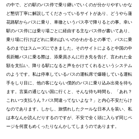
の中で、どの駅のバス停で乗り継いでいくのが分かりやすいかな
ど懇切丁寧に解説してくださっているサイトがあり、どうやら蓮
花路駅からバスに乗り、車徹というバス亭で降りるとの事。幸い
駅のバス停には乗り場ごとに経由する主なバス停が書いてあり、
乗り場に行けばどれに乗ればいいのかわかるとの事で、バスに乗
るのまではスムーズにできました。そのサイトによると中国の中
長距離バスに乗る際は、添乗員さんに行き先を告げ、言われた金
額を支払い、降りる駅になると声をかけてくれるというシステム
のようです。私は停車しているバスの運転席で爆睡している運転
手をしり目に、他の客にならい僕的のバスに乗り込み出発を待ち
ます。言葉の通じない国に行くと、そんな待ち時間も、「あれ？
これいつ支払うん？バス間違ってないよな？」と内心不安だらけ
なのであります。しかし、旅慣れしたクールな日本人を装い、私
は本なんか読んだりするのですが、不安で全く頭に入らず同じペ
ージを何度もめくったりなんかしてしまうのであります。