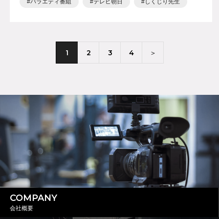
バラエティ番組
テレビ朝日
しくじり先生
1
2
3
4
＞
COMPANY
会社概要